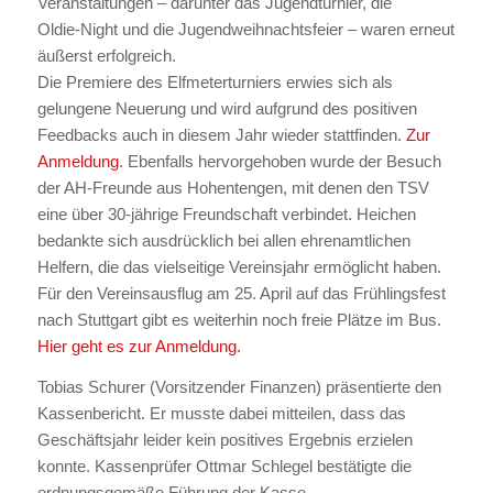
Veranstaltungen – darunter das Jugendturnier, die
Oldie‑Night und die Jugendweihnachtsfeier – waren erneut
äußerst erfolgreich.
Die Premiere des Elfmeterturniers erwies sich als
gelungene Neuerung und wird aufgrund des positiven
Feedbacks auch in diesem Jahr wieder stattfinden.
Zur
Anmeldung
. Ebenfalls hervorgehoben wurde der Besuch
der AH‑Freunde aus Hohentengen, mit denen den TSV
eine über 30‑jährige Freundschaft verbindet. Heichen
bedankte sich ausdrücklich bei allen ehrenamtlichen
Helfern, die das vielseitige Vereinsjahr ermöglicht haben.
Für den Vereinsausflug am 25. April auf das Frühlingsfest
nach Stuttgart gibt es weiterhin noch freie Plätze im Bus.
Hier geht es zur Anmeldung.
Tobias Schurer (Vorsitzender Finanzen) präsentierte den
Kassenbericht. Er musste dabei mitteilen, dass das
Geschäftsjahr leider kein positives Ergebnis erzielen
konnte. Kassenprüfer Ottmar Schlegel bestätigte die
ordnungsgemäße Führung der Kasse.