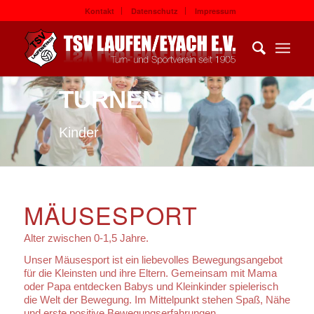
Kontakt
Datenschutz
Impressum
TURNEN
Kinder
MÄUSESPORT
Alter zwischen 0-1,5 Jahre.
Unser Mäusesport ist ein liebevolles Bewegungsangebot
für die Kleinsten und ihre Eltern. Gemeinsam mit Mama
oder Papa entdecken Babys und Kleinkinder spielerisch
die Welt der Bewegung. Im Mittelpunkt stehen Spaß, Nähe
und erste positive Bewegungserfahrungen.